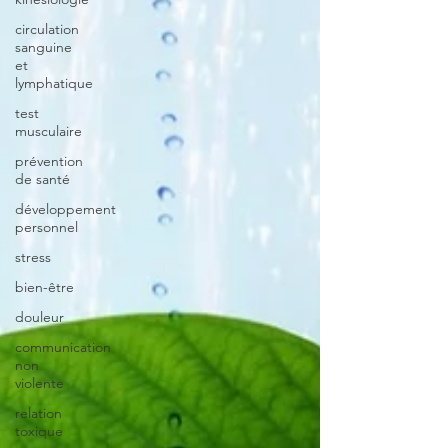
circulation
sanguine
et
lymphatique
test
musculaire
prévention
de santé
développement
personnel
stress
bien-être
douleur
communication
non
violente
relation
toxique