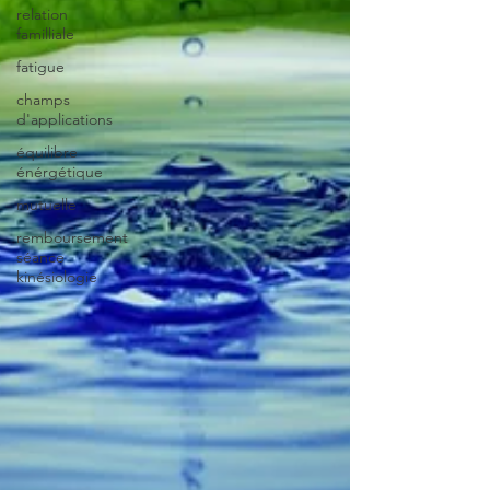
relation
familliale
fatigue
champs
d'applications
équilibre
énérgétique
mutuelle
remboursement
séance
kinésiologie