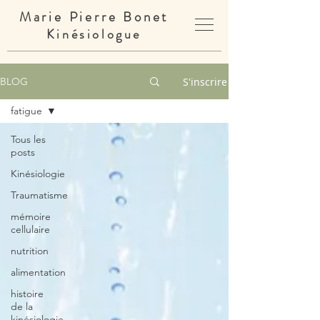
Marie Pierre Bonet
Kinésiologue
S'inscrire
BLOG
fatigue
Tous les
posts
Kinésiologie
Traumatisme
mémoire
cellulaire
nutrition
alimentation
histoire
de la
kinésiologie