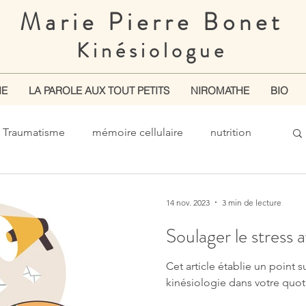
Marie Pierre Bonet
Kinésiologue
IE
LA PAROLE AUX TOUT PETITS
NIROMATHE
BIO
Traumatisme
mémoire cellulaire
nutrition
 kinésiologie
circulation sanguine et lymphatique
14 nov. 2023
3 min de lecture
Soulager le stress a
 de santé
développement personnel
stress
Cet article établie un point su
kinésiologie dans votre quot
munication non violente
relation toxique