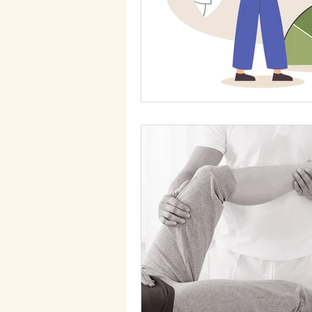
relation familliale
fatigue
mutuelle
remboursement s