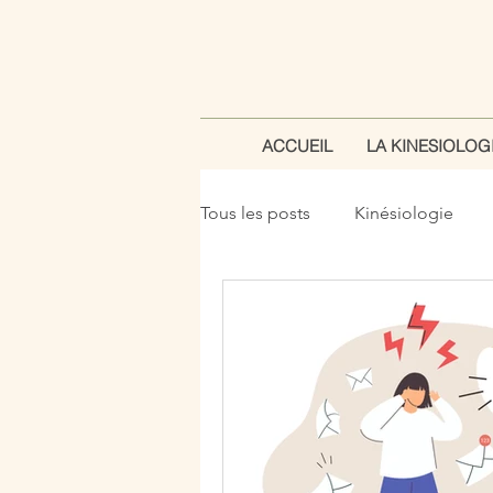
ACCUEIL
LA KINESIOLOG
Tous les posts
Kinésiologie
alimentation
histoire de la
test musculaire
prévention
bien-être
douleur
com